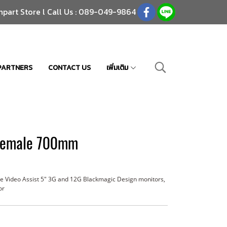
npart Store l Call Us : 089-049-9864
PARTNERS
CONTACT US
เพิ่มเติม
 Female 700mm
e Video Assist 5" 3G and 12G Blackmagic Design monitors,
or