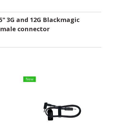
 5" 3G and 12G Blackmagic
emale connector
New