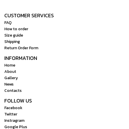
battery life in minutes
watt hours. It is well suited
for powering L-series
CUSTOMER SERVICES
compatible light fixtures for
FAQ
extended lengths of time.
How to order
Small and lightweight,
Size guide
lithium-ion batteries do not
Shipping
suffer from memory effects
Return Order Form
due to charging a partially
INFORMATION
discharged battery
Home
About
Gallery
News
Contacts
FOLLOW US
Facebook
Twitter
Instragram
Google Plus