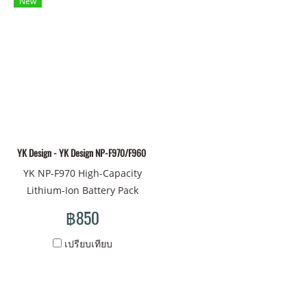
New
or discharged at anytime
ทนทาน - ผลิตจากวัสดุคุณภาพ
without developing memory
ดี เกรดดี - Battery type: Li-ion
effect. This means the
- Battery Volt: 7.4V - Battery
battery never loses its
Capacity: 7800mAh 57.72Wh
ability to hold a full charge.
- สินค้ามีเครื่องหมาย มอก.
The NP-F970 displays
remaining battery time on
the LCD as well as in the
YK Design - YK Design NP-F970/F960 Battery
viewfinder by continuously
communicating with the
YK NP-F970 High-Capacity
camcorder. The battery
Lithium-Ion Battery Pack
lasts for up to 12 hours on a
works with the same
฿850
single full charge. Sony's
cameras that use Sony NP-
Info-Lithium battery packs
F970 series batteries. This
เปรียบเทียบ
have a built-in micro
battery pack features a
processor that accurately
capacity of 10,050mAh, 7.4V
calculates remaining
of output power, and 74.37