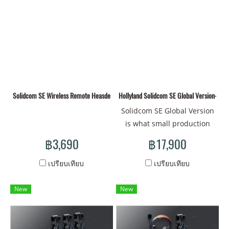
and collaborate without
compromise. As part of the
Pyro ecosystem, Ultra
integrates with the entire
Pyro family to scale
workflows across
productions of any size.
One transmitter. All Pyros.
Solidcom SE Wireless Remote Heasdet Single-Ear Version(Global Version) HL-SE-
Hollyland Solidcom SE Global Version-5S
Unlimited receivers. This is
Solidcom SE Global Version
Ultra.
is what small production
teams need to take their
฿3,690
฿17,900
communication experience
to the next level.
เปรียบเทียบ
เปรียบเทียบ
Engineered with a focus on
affordability without
New
New
compromising quality, the
2.4 GHz full-duplex
communication system