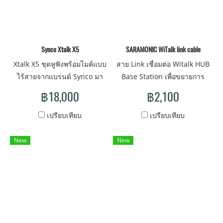
Environmental Noise
Environmental Noise
Cancellation, and water
Cancellation, and water
resistance, among other
resistance, among other
features, empowering team
Synco Xtalk X5
features, empowering team
SARAMONIC WiTalk link cable
members to collaborate
members to collaborate
Xtalk X5 ชุดหูฟังพร้อมไมค์แบบ
สาย Link เชื่อมต่อ Witalk HUB
effectively in diverse
effectively in diverse
ไร้สายจากแบรนด์ Synco มา
Base Station เพื่อขยายการ
settings, including
settings, including
พร้อมด้วยระบบการสื่อสารไร้
สื่อสารได้ถึง 18 หูฟัง ความยาว
฿18,000
฿2,100
commercial video
commercial video
สายที่ผสานเข้ากับเทคโนโลยี
สาย 30 เมตร
production and waterside
production and waterside
สุดล้ำสมัย ที่จะมายกระดับ
เปรียบเทียบ
เปรียบเทียบ
operations.
operations.
มาตรฐานแห่งการสื่อสาร ด้วย
ความปลอดภัยและความน่าเชื่อ
New
New
ถือที่เหนือชั้นไปอีกขั้น!!