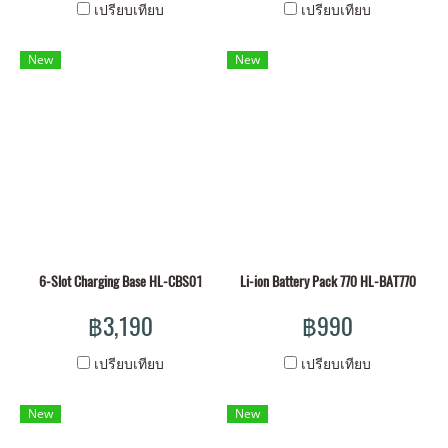
receivers, expanding
เปรียบเทียบ
เปรียบเทียบ
monitoring without limits.
With true 4K/60fps capture,
New
New
and Focus Mode reducing
latency to as low as 20ms,
Pyro Ultra brings you
cinematic clarity and tracks
every lens adjustment with
absolute precision. Powered
by our proprietary TWiFi
technology, it offers a line-
of-sight transmission range
6-Slot Charging Base HL-CBS01
Li-ion Battery Pack 770 HL-BAT770
of up to 4,900 ft. (1.5 km),
฿3,190
฿990
with automatic frequency
hopping for stable,
เปรียบเทียบ
เปรียบเทียบ
interference-free
transmission, so you can
New
New
push further, work faster,