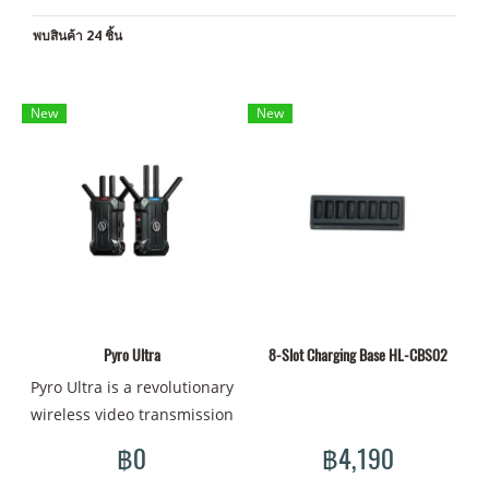
พบสินค้า 24 ชิ้น
New
New
Pyro Ultra
8-Slot Charging Base HL-CBS02
Pyro Ultra is a revolutionary
wireless video transmission
system that connects one
฿0
฿4,190
transmitter to unlimited