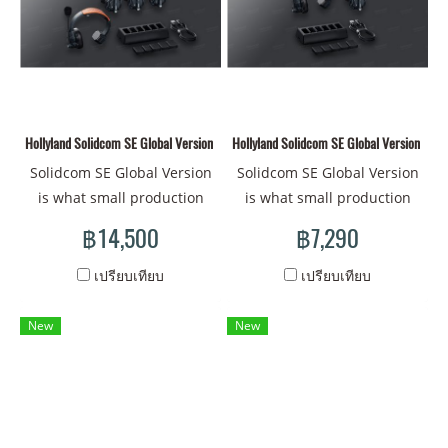
boasts a lightweight form
factor, advanced
Environmental Noise
Cancellation, and water
resistance, among other
Hollyland Solidcom SE Global Version Headset-4S
Hollyland Solidcom SE Global Version Hea
features, empowering team
members to collaborate
Solidcom SE Global Version
Solidcom SE Global Version
effectively in diverse
is what small production
is what small production
settings, including
teams need to take their
teams need to take their
฿14,500
฿7,290
commercial video
communication experience
communication experience
production and waterside
to the next level.
to the next level.
เปรียบเทียบ
เปรียบเทียบ
operations.
Engineered with a focus on
Engineered with a focus on
affordability without
affordability without
New
New
compromising quality, the
compromising quality, the
2.4 GHz full-duplex
2.4 GHz full-duplex
communication system
communication system
boasts a lightweight form
boasts a lightweight form
factor, advanced
factor, advanced