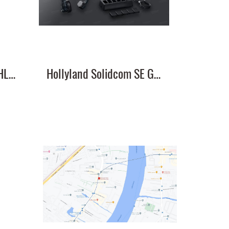
6-Slot Charging Base HL-CBS01
Hollyland Solidcom SE Global Version-5S