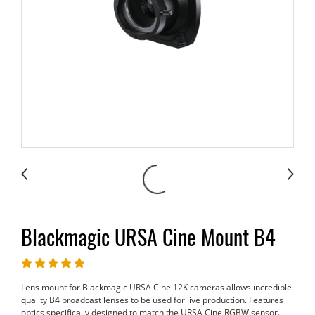
Blackmagic URSA Cine Mount B4
Lens mount for Blackmagic URSA Cine 12K cameras allows incredible
quality B4 broadcast lenses to be used for live production. Features
optics specifically designed to match the URSA Cine RGBW sensor.