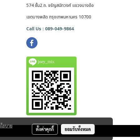
574 ชั้น2 ถ. จรัญสนิทวงศ์ แขวงบางอ้อ
เขตบางพลัด กรุงเทพมหานคร 10700
Call Us : 089-049-9864
joey_mix
นโยบาย
ตั้งค่าคุกกี้
ยอมรับทั้งหมด