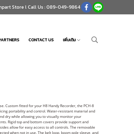
npart Store l Call Us : 089-049-9864
PARTNERS
CONTACT US
เพิ่มเติม
e. Custom fitted for your H8 Handy Recorder, the PCH-8
cing portability and control. Water-resistant material and
nd dry while allowing you to visually monitor your
ents. Rigid top and bottom covers provide support and
 sides allow for easy access to all controls. The removable
ected when not in use. The belt loop, boom pole sleeve, and