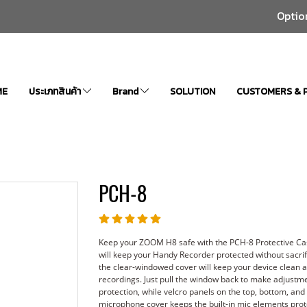
Optio
ME
ประเภทสินค้า
Brand
SOLUTION
CUSTOMERS & 
PCH-8
Keep your ZOOM H8 safe with the PCH-8 Protective Cas
will keep your Handy Recorder protected without sacrifi
the clear-windowed cover will keep your device clean a
recordings. Just pull the window back to make adjustm
protection, while velcro panels on the top, bottom, and
microphone cover keeps the built-in mic elements prot