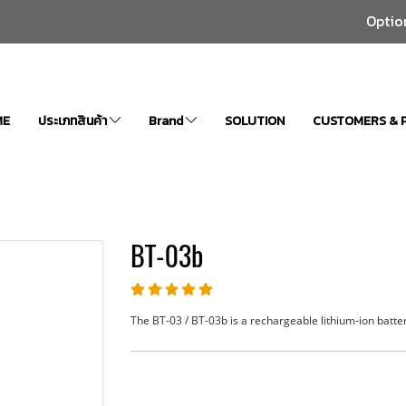
Optio
ME
ประเภทสินค้า
Brand
SOLUTION
CUSTOMERS & 
BT-03b
The BT-03 / BT-03b is a rechargeable lithium-ion bat