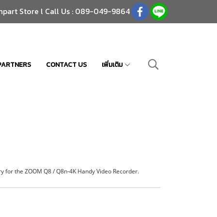
npart Store l Call Us : 089-049-9864
PARTNERS
CONTACT US
เพิ่มเติม
tery for the ZOOM Q8 / Q8n-4K Handy Video Recorder.