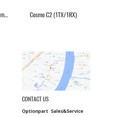
HL 3.5mm TRS to 3.5mm TRS Cable
Cosmo C2 (1TX/1RX)
CONTACT US
Optionpart Sales&Service