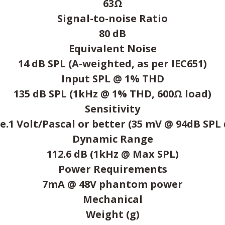
63Ω
Signal-to-noise Ratio
80 dB
Equivalent Noise
14 dB SPL (A-weighted, as per IEC651)
Input SPL @ 1% THD
135 dB SPL (1kHz @ 1% THD, 600Ω load)
Sensitivity
re.1 Volt/Pascal or better (35 mV @ 94dB SPL
Dynamic Range
112.6 dB (1kHz @ Max SPL)
Power Requirements
7mA @ 48V phantom power
Mechanical
Weight (g)