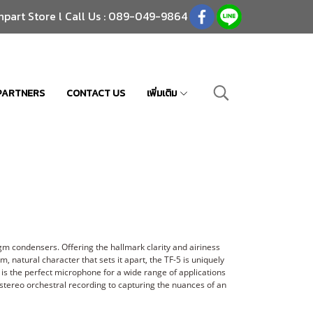
npart Store l Call Us : 089-049-9864
PARTNERS
CONTACT US
เพิ่มเติม
m condensers. Offering the hallmark clarity and airiness
m, natural character that sets it apart, the TF-5 is uniquely
5 is the perfect microphone for a wide range of applications
 stereo orchestral recording to capturing the nuances of an