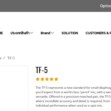
Optio
ME
ประเภทสินค้า
Brand
SOLUTION
CUSTOMERS & 
e
TF-5
TF-5
The TF-5 represents a new standard for small-diaphrag
you'd expect from a world-class 'pencil' mic, with a war
versatile. Offered in a precision-matched pair, the TF-
where incredible accuracy and detail is required, from
individual performance when used as a spot mic.