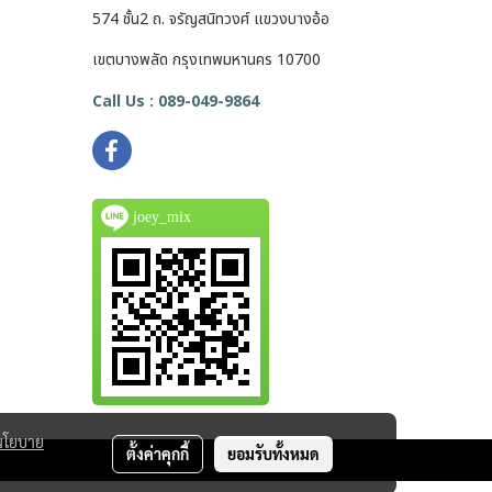
574 ชั้น2 ถ. จรัญสนิทวงศ์ แขวงบางอ้อ
เขตบางพลัด กรุงเทพมหานคร 10700
Call Us : 089-049-9864
joey_mix
นโยบาย
ตั้งค่าคุกกี้
ยอมรับทั้งหมด