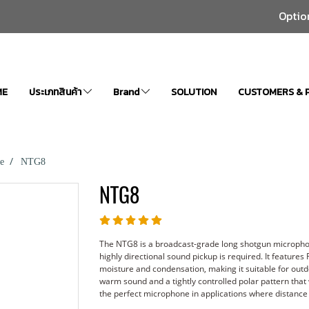
Optio
ME
ประเภทสินค้า
Brand
SOLUTION
CUSTOMERS & 
e
NTG8
NTG8
The NTG8 is a broadcast-grade long shotgun micropho
highly directional sound pickup is required. It features
moisture and condensation, making it suitable for outd
warm sound and a tightly controlled polar pattern that w
the perfect microphone in applications where distance 