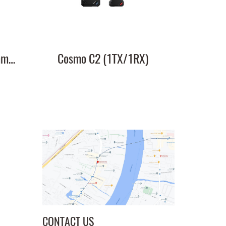
HL 3.5mm TRS to 3.5mm TRS Cable
Cosmo C2 (1TX/1RX)
CONTACT US