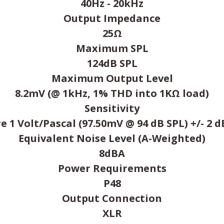
40Hz - 20kHz
Output Impedance
25Ω
Maximum SPL
124dB SPL
Maximum Output Level
8.2mV (@ 1kHz, 1% THD into 1KΩ load)
Sensitivity
re 1 Volt/Pascal (97.50mV @ 94 dB SPL) +/- 2 
Equivalent Noise Level (A-Weighted)
8dBA
Power Requirements
P48
Output Connection
XLR