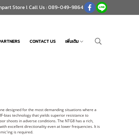
npart Store l Call Us : 089-049-9864
PARTNERS
CONTACT US
เพิ่มเติม
ne designed for the most demanding situations where a
 RF-bias technology that yields superior resistance to
oor shoots in adverse conditions. The NTG8 has a rich,
ith excellent directionality even at lower frequencies. It is
mic'ing is required.