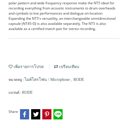
polar pattern and wide frequency response make the NT5 ideal for
recording everything from acoustic instruments to drum overheads
and cymbals to live performances and dialogue on-location.
Expanding the NT5's versatility, an interchangeable omnidirectional
capsule (NT45-O) is also available separately. The NT5 is also
available as a certified match pair for stereo recording.
เพิ่มรายการโปรด
เปรียบเทียบ
หมวดหมู่ :
,
ไมค์โครโฟน / Microphone
RODE
แบรนด์ :
RODE
Share