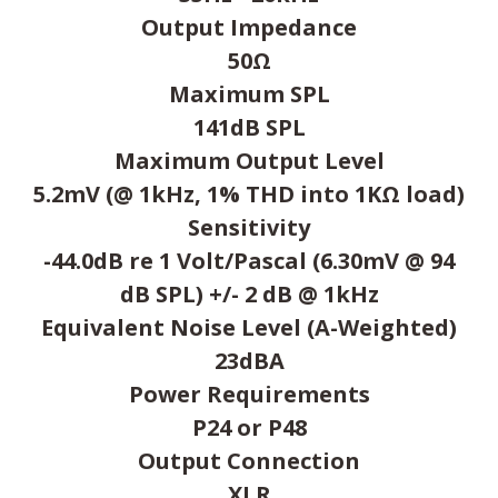
Output Impedance
50Ω
Maximum SPL
141dB SPL
Maximum Output Level
5.2mV (@ 1kHz, 1% THD into 1KΩ load)
Sensitivity
-44.0dB re 1 Volt/Pascal (6.30mV @ 94
dB SPL) +/- 2 dB @ 1kHz
Equivalent Noise Level (A-Weighted)
23dBA
Power Requirements
P24 or P48
Output Connection
XLR