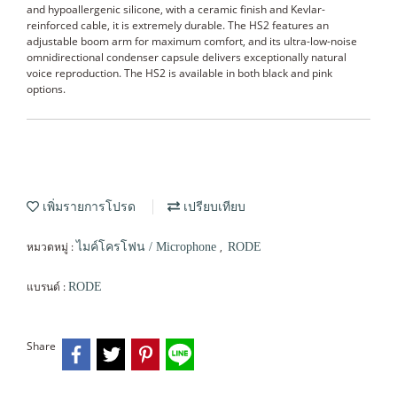
and hypoallergenic silicone, with a ceramic finish and Kevlar-
reinforced cable, it is extremely durable. The HS2 features an
adjustable boom arm for maximum comfort, and its ultra-low-noise
omnidirectional condenser capsule delivers exceptionally natural
voice reproduction. The HS2 is available in both black and pink
options.
เพิ่มรายการโปรด
เปรียบเทียบ
หมวดหมู่ :
,
ไมค์โครโฟน / Microphone
RODE
แบรนด์ :
RODE
Share