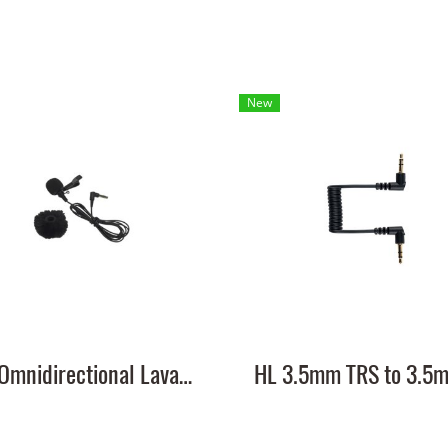
New
HL Omnidirectional Lavalier Microphone