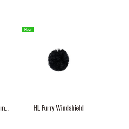
New
HL 3.5mm TRS to 3.5mm TRS Cable
HL Furry Windshield