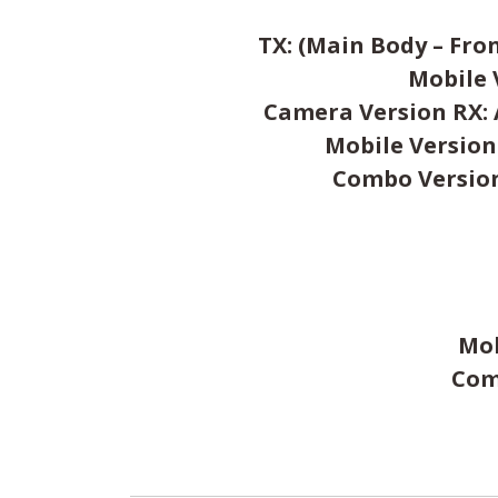
TX: (Main Body – Front
Mobile V
Camera Version RX: Ap
Mobile Version 
Combo Version 
Mob
Com