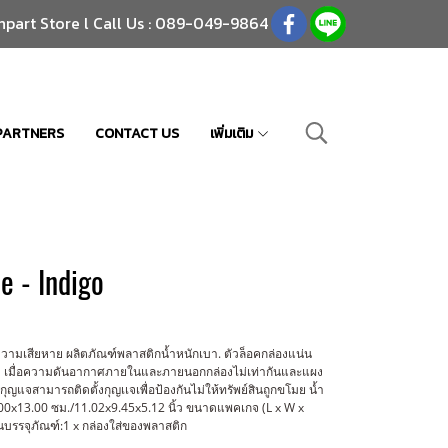
npart Store l Call Us : 089-049-9864
PARTNERS
CONTACT US
เพิ่มเติม
e - Indigo
ามเสียหาย ผลิตภัณฑ์พลาสติกน้ำหนักเบา. ตัวล็อคกล่องแน่น
า เมื่อความดันอากาศภายในและภายนอกกล่องไม่เท่ากันและแผง
ญแจสามารถติดตั้งกุญเเจเพื่อป้องกันไม่ให้ทรัพย์สินถูกขโมย น้ำ
00x13.00 ซม./11.02x9.45x5.12 นิ้ว ขนาดแพคเกจ (L x W x
นบรรจุภัณฑ์:1 x กล่องใส่ของพลาสติก