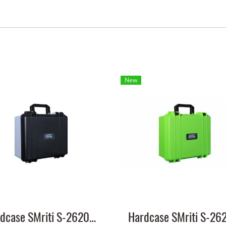
New
Hardcase SMriti S-2620 black - white