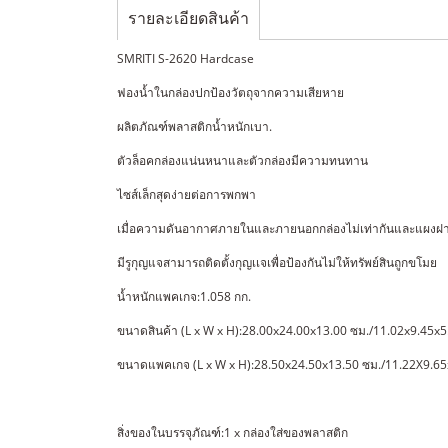
รายละเอียดสินค้า
SMRITI S-2620 Hardcase
ฟองน้ำในกล่องปกป้องวัตถุจากความเสียหาย
ผลิตภัณฑ์พลาสติกน้ำหนักเบา.
ตัวล็อคกล่องแน่นหนาและตัวกล่องมีความทนทาน
ไซส์เล็กสุดง่ายต่อการพกพา
เมื่อความดันอากาศภายในและภายนอกกล่องไม่เท่ากันและแผงฝาป
มีรูกุญแจสามารถติดตั้งกุญเเจเพื่อป้องกันไม่ให้ทรัพย์สินถูกขโมย
น้ำหนักแพคเกจ:1.058 กก.
ขนาดสินค้า (L x W x H):28.00x24.00x13.00 ซม./11.02x9.45x5.
ขนาดแพคเกจ (L x W x H):28.50x24.50x13.50 ซม./11.22X9.65x
สิ่งของในบรรจุภัณฑ์:1 x กล่องใส่ของพลาสติก