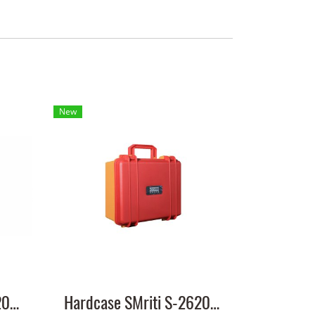
New
Hardcase SMriti S-2620 green
Hardcase SMriti S-2620 red - yellow