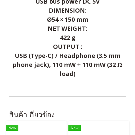
USB bus power DC 5V
DIMENSION:
Ø54 × 150 mm
NET WEIGHT:
422 g
OUTPUT :
USB (Type-C) / Headphone (3.5 mm
phone jack), 110 mW + 110 mW (32 Ω
load)
สินค้าเกี่ยวข้อง
New
New