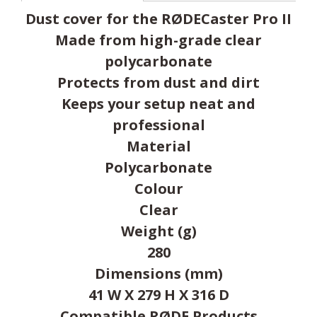
Dust cover for the RØDECaster Pro II
Made from high-grade clear
polycarbonate
Protects from dust and dirt
Keeps your setup neat and
professional
Material
Polycarbonate
Colour
Clear
Weight (g)
280
Dimensions (mm)
41 W X 279 H X 316 D
Compatible RØDE Products