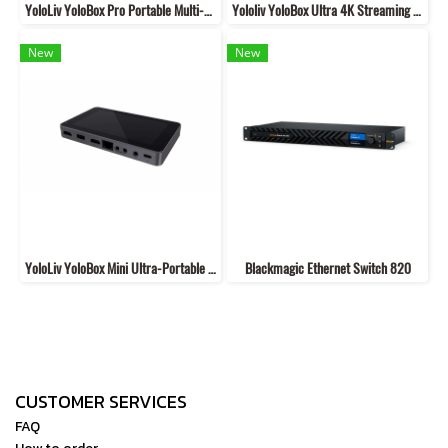
YoloLiv YoloBox Pro Portable Multi-Camera Encoder/Streamer/Switcher/Monitor/Recorder
Yololiv YoloBox Ultra 4K Streaming and Monitor
New
New
YoloLiv YoloBox Mini Ultra-Portable All-in-One Smart Live Streaming Encoder & Monitor
Blackmagic Ethernet Switch 820
CUSTOMER SERVICES
FAQ