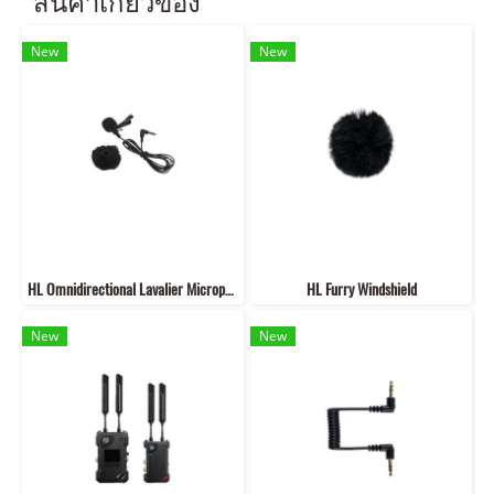
สินค้าเกี่ยวข้อง
New
New
HL Omnidirectional Lavalier Microphone
HL Furry Windshield
New
New