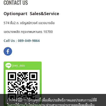
CONTACT US
Optionpart Sales&Service
574 ชั้น2 ถ. จรัญสนิทวงศ์ แขวงบางอ้อ
เขตบางพลัด กรุงเทพมหานคร 10700
Call Us : 089-049-9864
joey_mix
เว็บไซต์นี้มีการใช้งานคุกกี้ เพื่อเพิ่มประสิทธิภาพและประสบการณ์ที่ดี
ในการใช้งานเว็บไซต์ของท่าน ท่านสามารถอ่านรายละเอียดเพิ่มเติม