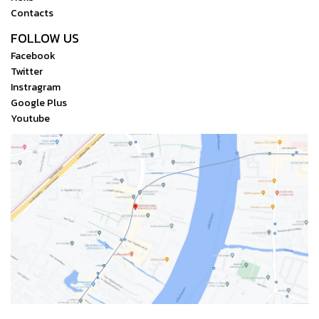
Contacts
FOLLOW US
Facebook
Twitter
Instragram
Google Plus
Youtube