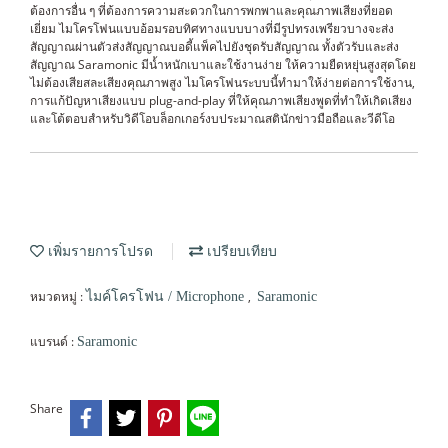
ต้องการอื่น ๆ ที่ต้องการความสะดวกในการพกพาและคุณภาพเสียงที่ยอด
เยี่ยม ไมโครโฟนแบบอ้อมรอบทิศทางแบบบางที่มีรูปทรงเพรียวบางจะส่ง
สัญญาณผ่านตัวส่งสัญญาณบอดี้แพ็คไปยังชุดรับสัญญาณ ทั้งตัวรับและส่ง
สัญญาณ Saramonic มีน้ำหนักเบาและใช้งานง่าย ให้ความยืดหยุ่นสูงสุดโดย
ไม่ต้องเสียสละเสียงคุณภาพสูง ไมโครโฟนระบบนี้ทำมาให้ง่ายต่อการใช้งาน,
การแก้ปัญหาเสียงแบบ plug-and-play ที่ให้คุณภาพเสียงพูดที่ทำให้เกิดเสียง
และโต้ตอบสำหรับวิดีโอบล็อกเกอร์งบประมาณสตินักข่าวมือถือและวีดีโอ
เพิ่มรายการโปรด
เปรียบเทียบ
หมวดหมู่ :
,
ไมค์โครโฟน / Microphone
Saramonic
แบรนด์ :
Saramonic
Share