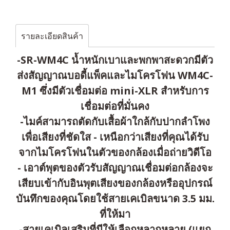
รายละเอียดสินค้า
-SR-WM4C น้ำหนักเบาและพกพาสะดวกมีตัว
ส่งสัญญาณบอดี้แพ็คและไมโครโฟน WM4C-
M1 ซึ่งมีตัวเชื่อมต่อ mini-XLR สำหรับการ
เชื่อมต่อที่มั่นคง
-ไมค์สามารถตัดกับเสื้อผ้าใกล้กับปากลำโพง
เพื่อเสียงที่ชัดใส - เหนือกว่าเสียงที่คุณได้รับ
จากไมโครโฟนในตัวของกล้องเมื่อถ่ายวิดีโอ
- เอาต์พุตของตัวรับสัญญาณเชื่อมต่อกล้องจะ
เสียบเข้ากับอินพุตเสียงของกล้องหรืออุปกรณ์
บันทึกของคุณโดยใช้สายเคเบิลขนาด 3.5 มม.
ที่ให้มา
-สายเคเบิลเสริมที่มีให้เลือกหลากหลาย (แยก