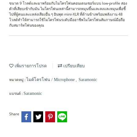
ขนาด 9 โวลต์และมาพร้อมกับไมโครโฟนคอนเดนเซอร์แบบ low-profile สอง
ตัวที่เสียบเข้ากับมัน ไมโครโฟนเหล่านี้สามารถหมุนขึ้นและลงและหมุนเพื่อชี้
ไปที่ผู้คนและแหล่งเสียงอื่น ๆ อินพุต mini-XLR ที่ด้านข้างพร้อมพลังงาน 48
โวลต์ทำให้สามารถใช้ไมโครโฟนระดับมืออาชีพไมโครโฟนสัมภาษณ์มือถือ
กับสมาร์ทโฟนของคุณ
เพิ่มรายการโปรด
เปรียบเทียบ
หมวดหมู่ :
,
ไมค์โครโฟน / Microphone
Saramonic
แบรนด์ :
Saramonic
Share