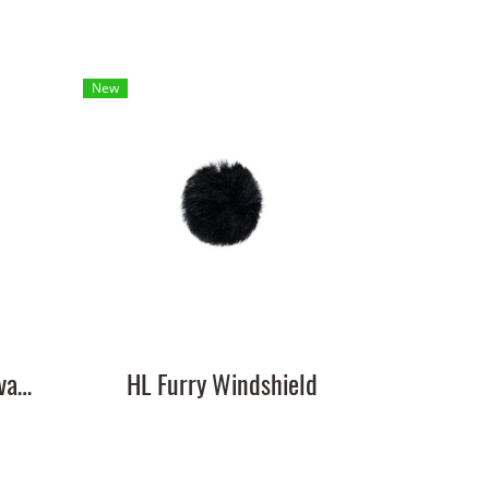
New
HL Omnidirectional Lavalier Microphone
HL Furry Windshield