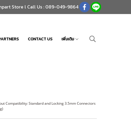
npart Store l Call Us : 089-049-9864
PARTNERS
CONTACT US
เพิ่มเติม
put Compatibility: Standard and Locking 3.5mm Connectors
g)