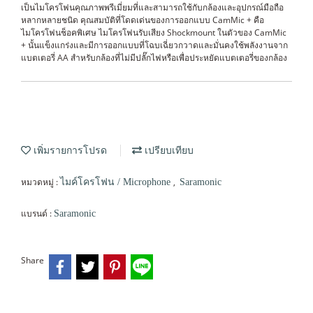
เป็นไมโครโฟนคุณภาพพรีเมี่ยมที่และสามารถใช้กับกล้องและอุปกรณ์มือถือ
หลากหลายชนิด คุณสมบัติที่โดดเด่นของการออกแบบ CamMic + คือ
ไมโครโฟนช็อคพิเศษ ไมโครโฟนรับเสียง Shockmount ในตัวของ CamMic
+ นั้นแข็งแกร่งและมีการออกแบบที่โฉบเฉี่ยวกวาดและมั่นคงใช้พลังงานจาก
แบตเตอรี่ AA สำหรับกล้องที่ไม่มีปลั๊กไฟหรือเพื่อประหยัดแบตเตอรี่ของกล้อง
เพิ่มรายการโปรด
เปรียบเทียบ
หมวดหมู่ :
,
ไมค์โครโฟน / Microphone
Saramonic
แบรนด์ :
Saramonic
Share