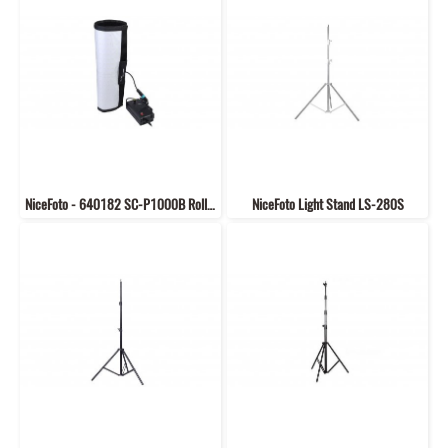
NiceFoto - 640182 SC-P1000B Roll Flex LED Video Light
NiceFoto Light Stand LS-280S