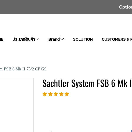
Optio
ME
ประเภทสินค้า
Brand
SOLUTION
CUSTOMERS & 
tem FSB 6 Mk II 75/2 CF GS
Sachtler System FSB 6 Mk I