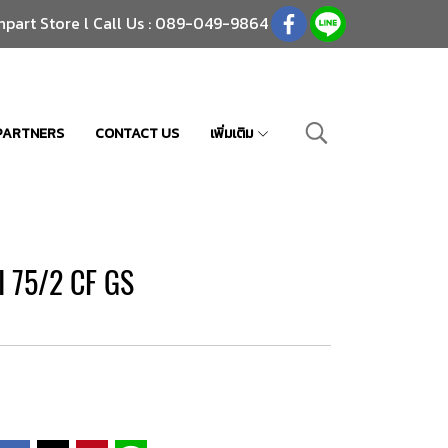
npart Store l Call Us : 089-049-9864
PARTNERS
CONTACT US
เพิ่มเติม
I 75/2 CF GS