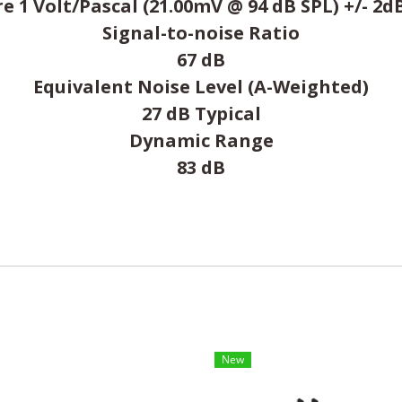
re 1 Volt/Pascal (21.00mV @ 94 dB SPL) +/- 2
Signal-to-noise Ratio
67 dB
Equivalent Noise Level (A-Weighted)
27 dB Typical
Dynamic Range
83 dB
New