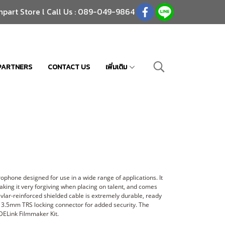
npart Store l Call Us : 089-049-9864
PARTNERS
CONTACT US
เพิ่มเติม
ophone designed for use in a wide range of applications. It
aking it very forgiving when placing on talent, and comes
 Kevlar-reinforced shielded cable is extremely durable, ready
 a 3.5mm TRS locking connector for added security. The
DELink Filmmaker Kit.