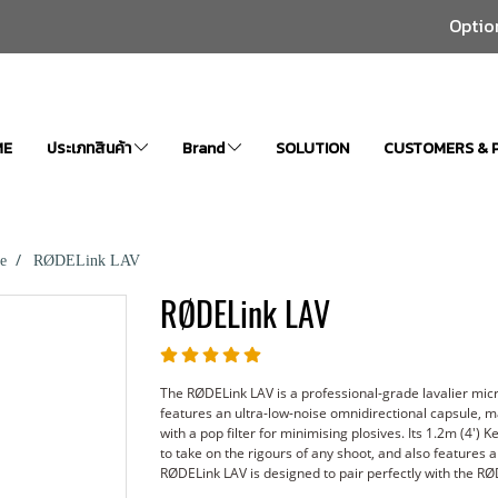
Optio
ME
ประเภทสินค้า
Brand
SOLUTION
CUSTOMERS & 
e
RØDELink LAV
RØDELink LAV
The RØDELink LAV is a professional-grade lavalier micr
features an ultra-low-noise omnidirectional capsule, m
with a pop filter for minimising plosives. Its 1.2m (4')
to take on the rigours of any shoot, and also features
RØDELink LAV is designed to pair perfectly with the RØ