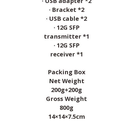
· USB adapter *2
· Bracket *2
· USB cable *2
· 12G SFP
transmitter *1
· 12G SFP
receiver *1
Packing Box
Net Weight
200g+200g
Gross Weight
800g
14×14×7.5cm